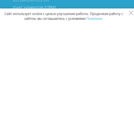
Учет клиентов (ЦРМ)
Сквозная аналитика бизнеса
Сайт использует cookie с целью улучшения работы. Продолжая работу с
сайтом, вы соглашаетесь с условиями
Политики.
Управление персоналом
Управление проектами
Документооборот
Управление складом и бухгалтерия
ПОМОЩЬ
Частые вопросы
Руководство пользователя
Видео-уроки
Задать вопрос
Поделиться идеей
Защита данных
Удаленный доступ
Карта сайта
ВЕРСИИ ПРОГРАММЫ
Скачать CRM для Windows х64
Скачать CRM для Windows х32