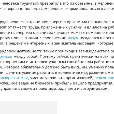
 человека трудиться превратила его из обезьяны в Человека
и совершенствовался сам человек, формировалось его логи
труда человек затрачивает энергию организма на выполне
исят от тяжести труда, приложенных усилий и влияют на ра
овысить энергию организма человек может с помощью новы
ретая новые знания. Человеческий
разум
нуждается в посто
, в решении интересных и занимательных задач, которые 
трудовой деятельности также происходит взаимодействие ра
дников
между собой. Поэтому сейчас практически на всех 
к творческим и интеллектуальным способностям работнико
ю, которое обязательно должно быть высшим, умению по
и. Ценится умение работать в коллективе над различными
саморазвитием
, умение управлять организацией,
персонал
успешное ведение бизнеса и прибыль Вашего предприятия. 
управлять своими проектами, задачами и сотрудниками.