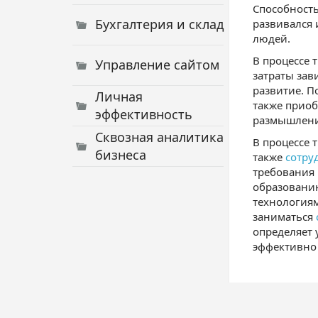
Способность
Бухгалтерия и склад
развивался 
людей.
В процессе 
Управление сайтом
затраты зав
развитие. П
Личная
также приоб
эффективность
размышления
Сквозная аналитика
В процессе 
бизнеса
также
сотру
требования 
образовани
технологиям
заниматься
определяет 
эффективно 