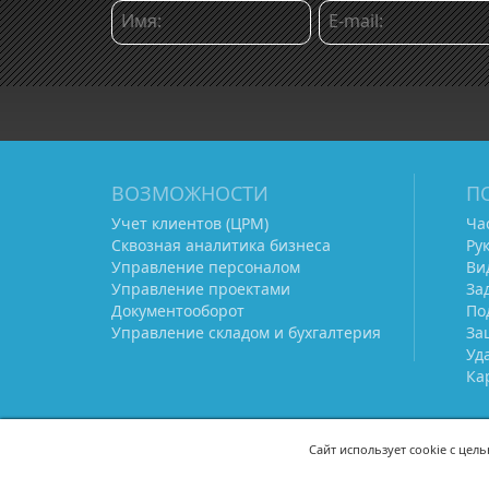
ВОЗМОЖНОСТИ
П
Учет клиентов (ЦРМ)
Ча
Сквозная аналитика бизнеса
Ру
Управление персоналом
Ви
Управление проектами
За
Документооборот
По
Управление складом и бухгалтерия
За
Уд
Ка
Сайт использует cookie с цел