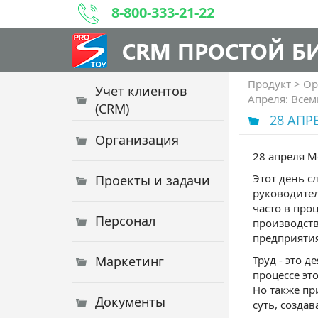
8-800-333-21-22
CRM ПРОСТОЙ Б
Продукт
>
Ор
Учет клиентов
Апреля: Все
(CRM)
28 АПР
Организация
28 апреля М
Этот день с
Проекты и задачи
руководител
часто в про
Персонал
производств
предприятия
Маркетинг
Труд - это 
процессе эт
Но также пр
Документы
суть, созда