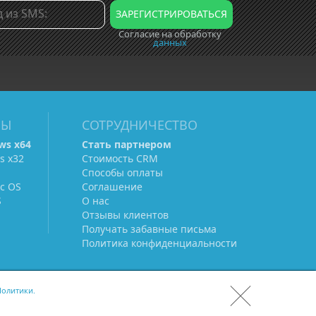
Согласие на обработку
данных
МЫ
СОТРУДНИЧЕСТВО
ws х64
Стать партнером
s х32
Стоимость CRM
Способы оплаты
c OS
Соглашение
S
О нас
Отзывы клиентов
Получать забавные письма
Политика конфиденциальности
олитики.