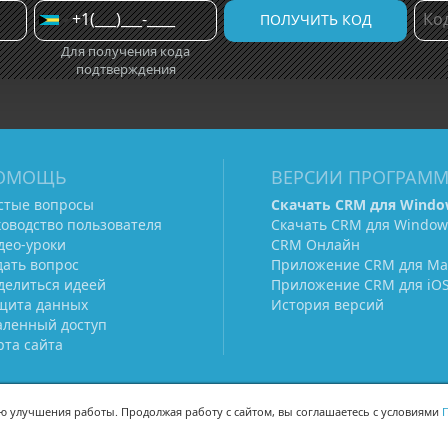
Для получения кода
подтверждения
ОМОЩЬ
ВЕРСИИ ПРОГРАМ
стые вопросы
Скачать CRM для Windo
ководство пользователя
Скачать CRM для Window
део-уроки
CRM Онлайн
дать вопрос
Приложение CRM для Ma
делиться идеей
Приложение CRM для iO
щита данных
История версий
аленный доступ
рта сайта
ью улучшения работы. Продолжая работу с сайтом, вы соглашаетесь с условиями
П