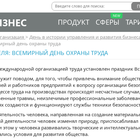
ИЗНЕС
ПРОДУКТ
СФЕРЫ
ТАР
ганизация
>
День в истории управления и развития бизнес
мирный день охраны труда
ЕЛЯ: ВСЕМИРНЫЙ ДЕНЬ ОХРАНЫ ТРУДА
еждународной организацией труда установлен праздник В
лужит поводом, для того, чтобы привлечь внимание общест
ей и работников предприятий к вопросу организации безо
цессе труда на производствах происходят несчастные случа
енные травмы, неизлечимые профессиональные заболевани
х создаются и функционируют службы техники безопасност
деятельность человека, направленная на создание материаль
ой деятельности человек изменял природу, приспосабливал
и этом у человека развивались творческие и интеллектуаль
вались условия для развития общества.