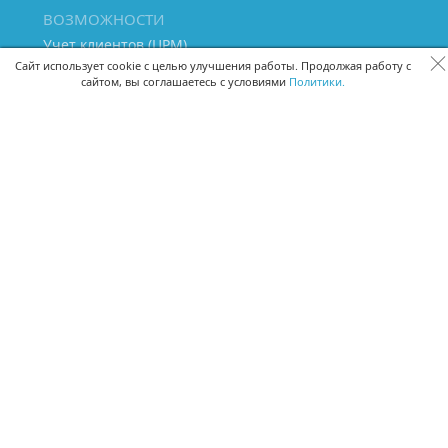
ВОЗМОЖНОСТИ
Учет клиентов (ЦРМ)
Сквозная аналитика бизнеса
Сайт использует cookie с целью улучшения работы. Продолжая работу с
сайтом, вы соглашаетесь с условиями
Политики.
Управление персоналом
Управление проектами
Документооборот
Управление складом и бухгалтерия
ПОМОЩЬ
Частые вопросы
Руководство пользователя
Видео-уроки
Задать вопрос
Поделиться идеей
Защита данных
Удаленный доступ
Карта сайта
ВЕРСИИ ПРОГРАММЫ
Скачать CRM для Windows х64