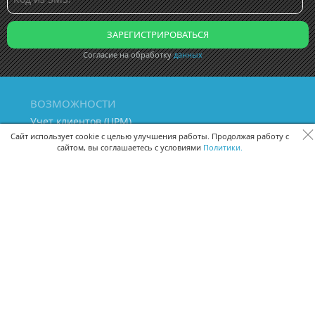
Согласие на обработку
данных
ВОЗМОЖНОСТИ
Учет клиентов (ЦРМ)
Сквозная аналитика бизнеса
Сайт использует cookie с целью улучшения работы. Продолжая работу с
сайтом, вы соглашаетесь с условиями
Политики.
Управление персоналом
Управление проектами
Документооборот
Управление складом и бухгалтерия
ПОМОЩЬ
Частые вопросы
Руководство пользователя
Видео-уроки
Задать вопрос
Поделиться идеей
Защита данных