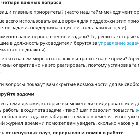
 четыре важных вопроса
ваши главные приоритеты? (часто наш тайм-менеджмент о
ше всего использовать ваше время для поддержки этих прио
етов задачи, поддерживающие не столь важные цели)
именно ваши первостепенные задачи? Те, решить которые 
шие в должность руководители берутся за
управление зада
иматься не должны)
яется в вашем мире оттого, как вы тратите ваше время? (вре
лжны оперативно на это реагировать, поэтому установка "а
.
ти вопросы покажут вам скрытые возможности для высвоб
руйте задачи
есь теми делами, которые вы можете ликвидировать или д
 работы входит эта задача - такой шаг позволит повысить
э
, небольшие задачки забирают немало времени - и вот уже 
й журнал времени поможет вам увидеть, сколько часов у вас
сь от ненужных пауз, перерывов и помех в работе