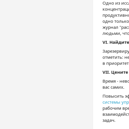
Одно из ис
концентраци
продуктивно
одно только
журнал "рас
людьми, что
VI.
Найдите
Зарезервиру
отметить: н
в приоритет
VII.
Цените
Время - нев
вас самих.
Повысить эф
системы уп
рабочим вре
взаимодейст
задач.