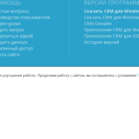
ОМОЩЬ
ВЕРСИИ ПРОГРАМ
стые вопросы
Скачать CRM для Windo
ководство пользователя
Скачать CRM для Window
део-уроки
CRM Онлайн
дать вопрос
Приложение CRM для Ma
делиться идеей
Приложение CRM для iO
щита данных
История версий
аленный доступ
рта сайта
ью улучшения работы. Продолжая работу с сайтом, вы соглашаетесь с условиями
П
МЫ В СОЦСЕТЯХ
-02
-02