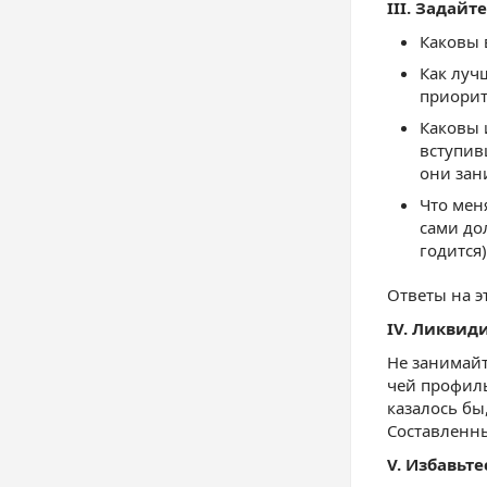
III.
Задайте
Каковы 
Как луч
приорит
Каковы 
вступив
они зан
Что мен
сами до
годится)
Ответы на э
IV.
Ликвиди
Не занимайт
чей профиль
казалось бы
Составленны
V.
Избавьте