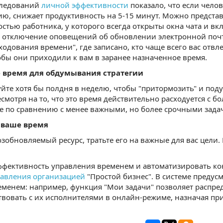
следований
личной эффективности
показало, что если челов
ю, снижает продуктивность на 5-15 минут. Можно представ
стью работника, у которого всегда открыты окна чата и в
 отключение оповещений об обновлении электронной почт
ходования времени", где записано, кто чаще всего вас отвле
бы они приходили к вам в заранее назначенное время.
 время для обдумывания стратегии
йте хотя бы полдня в неделю, чтобы "притормозить" и подум
есмотря на то, что это время действительно расходуется с 
е по сравнению с менее важными, но более срочными зада
 ваше время
озобновляемый ресурс, тратьте его на важные для вас цели
фективность управления временем и автоматизировать кон
равления организацией
"Простой бизнес". В системе предус
менем: например, функция "Мои задачи" позволяет распре
вовать с их исполнителями в онлайн-режиме, назначая пр