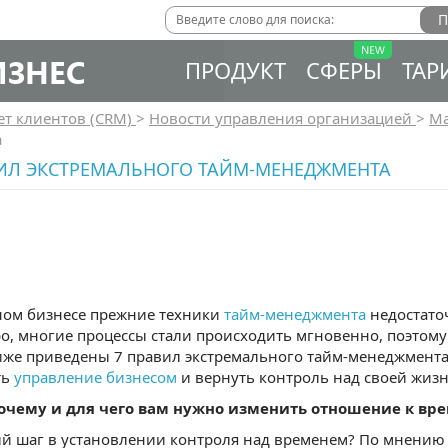
ИЗНЕС
ПРОДУКТ
СФЕРЫ
ТАР
ет клиентов (CRM)
>
Новости управления организацией
>
Ма
а
ВИЛ ЭКСТРЕМАЛЬНОГО ТАЙМ-МЕНЕДЖМЕНТА
ном бизнесе прежние техники
тайм-менеджмента
недостато
о, многие процессы стали происходить мгновенно, поэтом
иже приведены 7 правил экстремального тайм-менеджмента
ть
управление бизнесом
и вернуть контроль над своей жиз
почему и для чего вам нужно изменить отношение к вр
й шаг в установлении контроля над временем? По мнению 