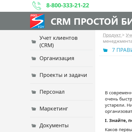
8-800-333-21-22
CRM ПРОСТОЙ Б
Продукт
>
Уч
Учет клиентов
менеджмент
(CRM)
7 ПРА
Организация
Проекты и задачи
Персонал
В современ
очень быстр
устарели. Н
Маркетинг
организова
I.
Знайте, 
Документы
Каков первы