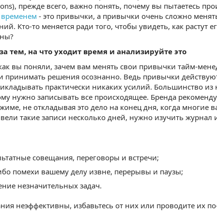
ons), прежде всего, важно понять, почему вы пытаетесь п
 временем
- это привычки, а привычки очень сложно менят
ий. Кто-то меняется ради того, чтобы увидеть, как растут ег
ины?
за тем, на что уходит время и анализируйте это
 как вы поняли, зачем вам менять свои привычки тайм-мен
и принимать решения осознанно. Ведь привычки действуют 
икладывать практически никаких усилий. Большинство из на
ому нужно записывать все происходящее. Бренда рекомендуе
жиме, не откладывая это дело на конец дня, когда многие 
ы вели такие записи несколько дней, нужно изучить журнал 
льтатные совещания, переговоры и встречи;
ибо помехи вашему делу извне, перерывы и паузы;
ние незначительных задач.
ния неэффективны, избавьтесь от них или проводите их по