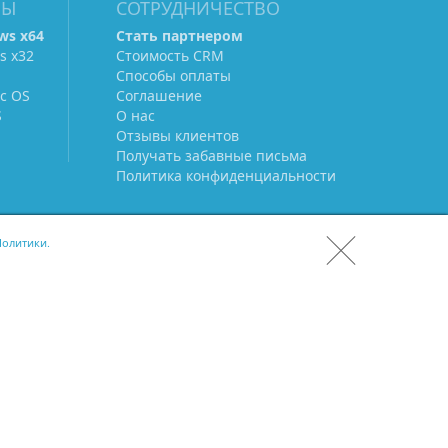
МЫ
СОТРУДНИЧЕСТВО
ws х64
Стать партнером
s х32
Стоимость CRM
Способы оплаты
c OS
Соглашение
S
О нас
Отзывы клиентов
Получать забавные письма
Политика конфиденциальности
олитики.
СКАЧАТЬ CRM