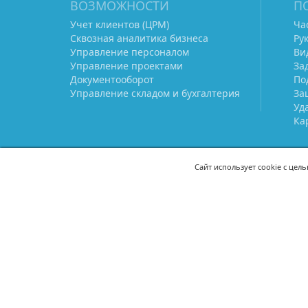
ВОЗМОЖНОСТИ
П
Учет клиентов (ЦРМ)
Ча
Сквозная аналитика бизнеса
Ру
Управление персоналом
Ви
Управление проектами
За
Документооборот
По
Управление складом и бухгалтерия
За
Уд
Ка
Сайт использует cookie с цел
СВЯЖИТЕСЬ С НАМИ
8 (800) 333-21-22
+7 (495) 233-02
8 (499) 110-21-22
+7 (985) 233-02
mail@prostoy.ru