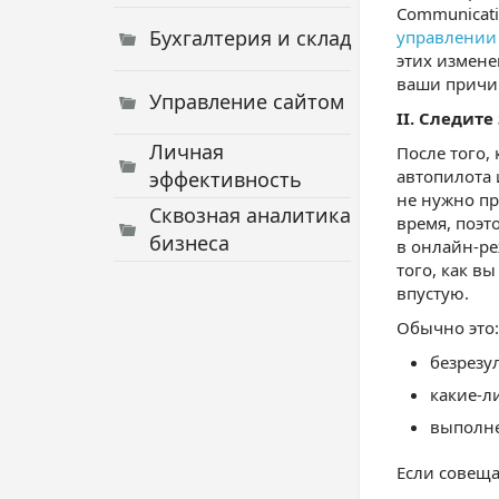
Communicati
Бухгалтерия и склад
управлении
этих изменен
ваши прич
Управление сайтом
II.
Следите 
Личная
После того,
автопилота 
эффективность
не нужно пр
Сквозная аналитика
время, поэт
бизнеса
в онлайн-ре
того, как в
впустую.
Обычно это:
безрезу
какие-л
выполне
Если совеща