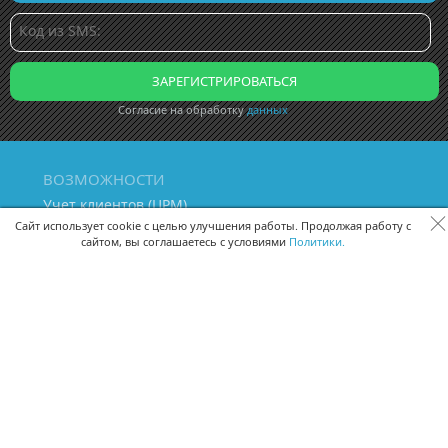
Согласие на обработку
данных
ВОЗМОЖНОСТИ
Учет клиентов (ЦРМ)
Сквозная аналитика бизнеса
Сайт использует cookie с целью улучшения работы. Продолжая работу с
сайтом, вы соглашаетесь с условиями
Политики.
Управление персоналом
Управление проектами
Документооборот
Управление складом и бухгалтерия
ПОМОЩЬ
Частые вопросы
Руководство пользователя
Видео-уроки
Задать вопрос