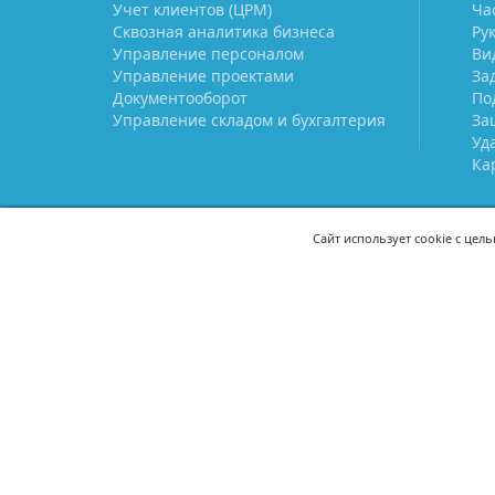
Учет клиентов (ЦРМ)
Ча
Сквозная аналитика бизнеса
Ру
Управление персоналом
Ви
Управление проектами
За
Документооборот
По
Управление складом и бухгалтерия
За
Уд
Ка
Сайт использует cookie с цел
СВЯЖИТЕСЬ С НАМИ
8 (800) 333-21-22
+7 (495) 233-02
8 (499) 110-21-22
+7 (985) 233-02
mail@prostoy.ru