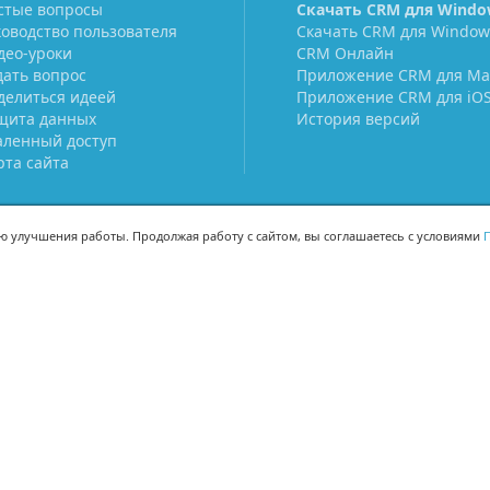
стые вопросы
Скачать CRM для Windo
ководство пользователя
Скачать CRM для Window
део-уроки
CRM Онлайн
дать вопрос
Приложение CRM для Ma
делиться идеей
Приложение CRM для iO
щита данных
История версий
аленный доступ
рта сайта
ью улучшения работы. Продолжая работу с сайтом, вы соглашаетесь с условиями
П
МЫ В СОЦСЕТЯХ
-02
-02
Поделиться