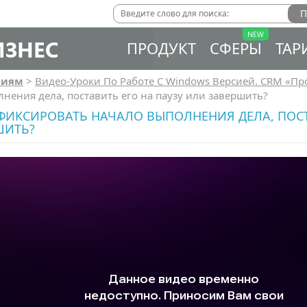
ИЗНЕС
ПРОДУКТ
СФЕРЫ
ТАР
сиям
>
Видео-Уроки По Работе C Windows Версией. CRM «Пр
нения дела, поставить его на паузу или завершить?
ФИКСИРОВАТЬ НАЧАЛО ВЫПОЛНЕНИЯ ДЕЛА, ПОСТ
ШИТЬ?