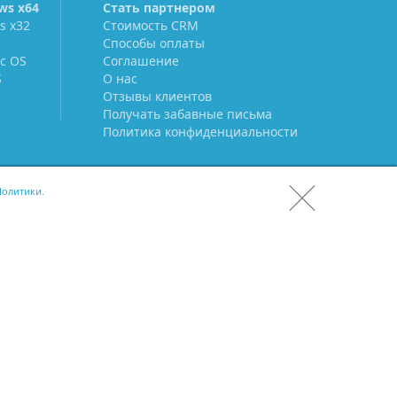
ws х64
Стать партнером
s х32
Стоимость CRM
Способы оплаты
c OS
Соглашение
S
О нас
Отзывы клиентов
Получать забавные письма
Политика конфиденциальности
олитики.
СКАЧАТЬ CRM