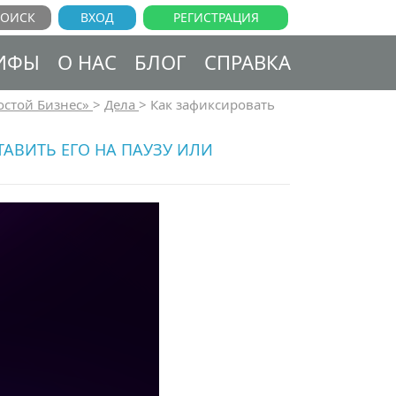
ВХОД
РЕГИСТРАЦИЯ
ИФЫ
О НАС
БЛОГ
СПРАВКА
остой Бизнес»
>
Дела
>
Как зафиксировать
АВИТЬ ЕГО НА ПАУЗУ ИЛИ