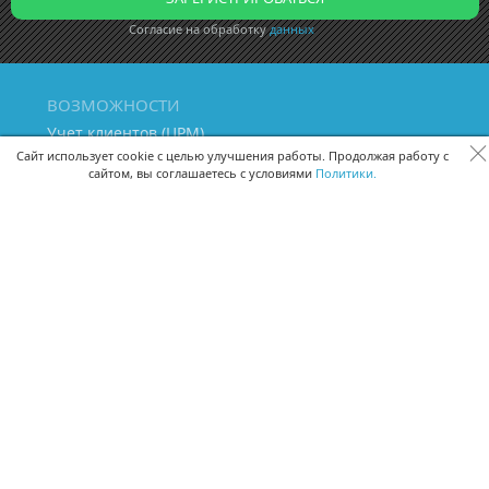
Согласие на обработку
данных
ВОЗМОЖНОСТИ
Учет клиентов (ЦРМ)
Сквозная аналитика бизнеса
Сайт использует cookie с целью улучшения работы. Продолжая работу с
сайтом, вы соглашаетесь с условиями
Политики.
Управление персоналом
Управление проектами
Документооборот
Управление складом и бухгалтерия
ПОМОЩЬ
Частые вопросы
Руководство пользователя
Видео-уроки
Задать вопрос
Поделиться идеей
Защита данных
Удаленный доступ
Карта сайта