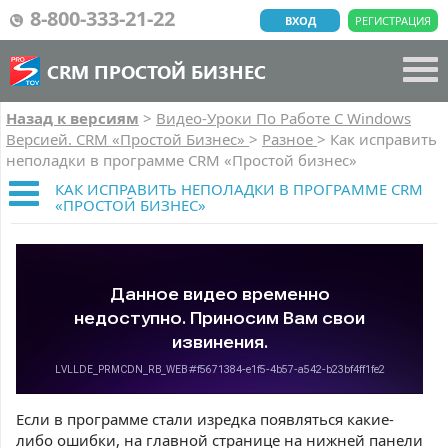
8-800-333-21-22
ВХОД
РЕГИСТРАЦИЯ
CRM ПРОСТОЙ БИЗНЕС
Назад к версиям
>
Видео-Уроки По Работе C Windows
Версией. CRM «Простой Бизнес»
>
Разное
>
Как исправить
неполадки в программе CRM «Простой бизнес»
КАК ИСПРАВИТЬ НЕПОЛАДКИ В ПРОГРАММЕ CRM
«ПРОСТОЙ БИЗНЕС»
Если в программе стали изредка появляться какие-
либо ошибки, на главной странице на нижней панели