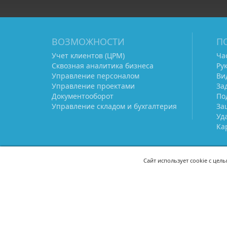
ВОЗМОЖНОСТИ
П
Учет клиентов (ЦРМ)
Ча
Сквозная аналитика бизнеса
Ру
Управление персоналом
Ви
Управление проектами
За
Документооборот
По
Управление складом и бухгалтерия
За
Уд
Ка
Сайт использует cookie с цел
СВЯЖИТЕСЬ С НАМИ