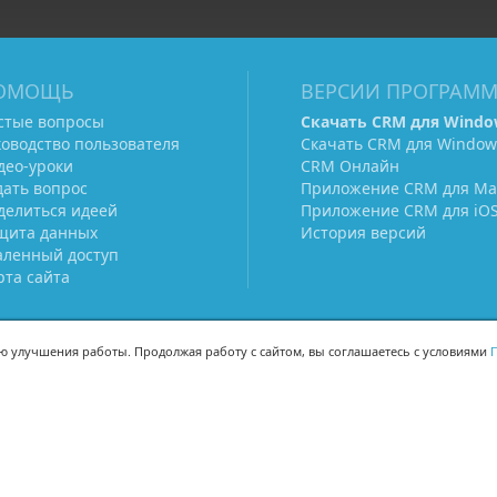
ОМОЩЬ
ВЕРСИИ ПРОГРАМ
стые вопросы
Скачать CRM для Windo
ководство пользователя
Скачать CRM для Window
део-уроки
CRM Онлайн
дать вопрос
Приложение CRM для Ma
делиться идеей
Приложение CRM для iO
щита данных
История версий
аленный доступ
рта сайта
ью улучшения работы. Продолжая работу с сайтом, вы соглашаетесь с условиями
П
МЫ В СОЦСЕТЯХ