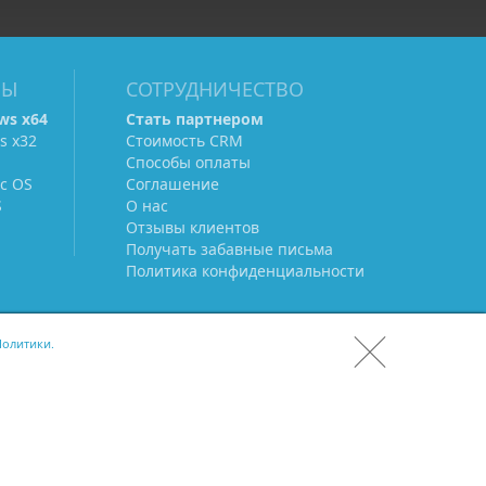
МЫ
СОТРУДНИЧЕСТВО
ws х64
Стать партнером
s х32
Стоимость CRM
Способы оплаты
c OS
Соглашение
S
О нас
Отзывы клиентов
Получать забавные письма
Политика конфиденциальности
олитики.
СКАЧАТЬ CRM