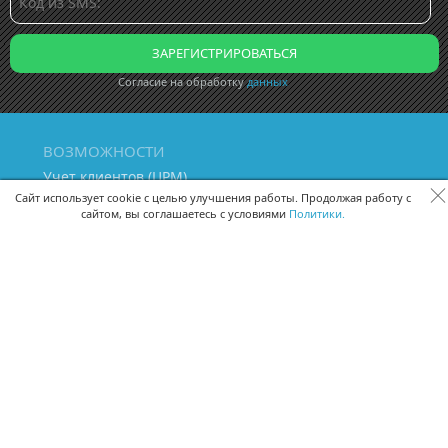
Согласие на обработку
данных
ВОЗМОЖНОСТИ
Учет клиентов (ЦРМ)
Сквозная аналитика бизнеса
Сайт использует cookie с целью улучшения работы. Продолжая работу с
сайтом, вы соглашаетесь с условиями
Политики.
Управление персоналом
Управление проектами
Документооборот
Управление складом и бухгалтерия
ПОМОЩЬ
Частые вопросы
Руководство пользователя
Видео-уроки
Задать вопрос
Поделиться идеей