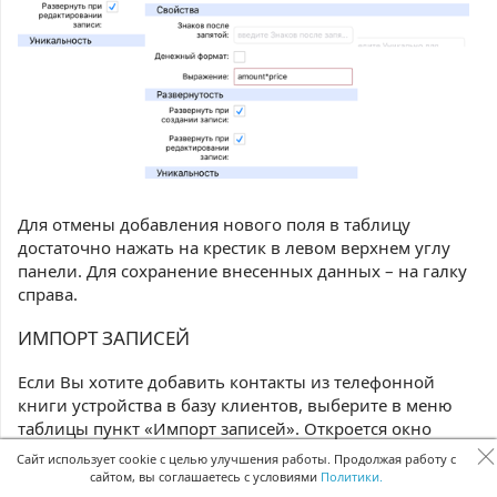
Для отмены добавления нового поля в таблицу
достаточно нажать на крестик в левом верхнем углу
панели. Для сохранение внесенных данных – на галку
справа.
ИМПОРТ ЗАПИСЕЙ
Если Вы хотите добавить контакты из телефонной
книги устройства в базу клиентов, выберите в меню
таблицы пункт
«Импорт записей». Откроется окно
«Импорт», в котором Вы сможете настроить, в какие
Сайт использует cookie с целью улучшения работы. Продолжая работу с
поля таблицы записывать те или иные сведения о
сайтом, вы соглашаетесь с условиями
Политики.