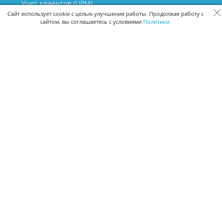
Учет клиентов (ЦРМ)
Сквозная аналитика бизнеса
Сайт использует cookie с целью улучшения работы. Продолжая работу с
сайтом, вы соглашаетесь с условиями
Политики.
Управление персоналом
Управление проектами
Документооборот
Управление складом и бухгалтерия
ПОМОЩЬ
Частые вопросы
Руководство пользователя
Видео-уроки
Задать вопрос
Поделиться идеей
Защита данных
Удаленный доступ
Карта сайта
ВЕРСИИ ПРОГРАММЫ
Скачать CRM для Windows х64
Скачать CRM для Windows х32
CRM Онлайн