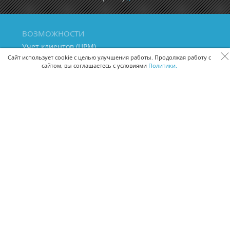
ВОЗМОЖНОСТИ
Учет клиентов (ЦРМ)
Сквозная аналитика бизнеса
Сайт использует cookie с целью улучшения работы. Продолжая работу с
сайтом, вы соглашаетесь с условиями
Политики.
Управление персоналом
Управление проектами
Документооборот
Управление складом и бухгалтерия
ПОМОЩЬ
Частые вопросы
Руководство пользователя
Видео-уроки
Задать вопрос
Поделиться идеей
Защита данных
Удаленный доступ
Карта сайта