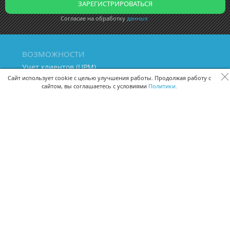
Согласие на обработку
данных
ВОЗМОЖНОСТИ
Учет клиентов (ЦРМ)
Сквозная аналитика бизнеса
Сайт использует cookie с целью улучшения работы. Продолжая работу с
сайтом, вы соглашаетесь с условиями
Политики.
Управление персоналом
Управление проектами
Документооборот
Управление складом и бухгалтерия
ПОМОЩЬ
Частые вопросы
Руководство пользователя
Видео-уроки
Задать вопрос
Поделиться идеей
Защита данных
Удаленный доступ
Карта сайта