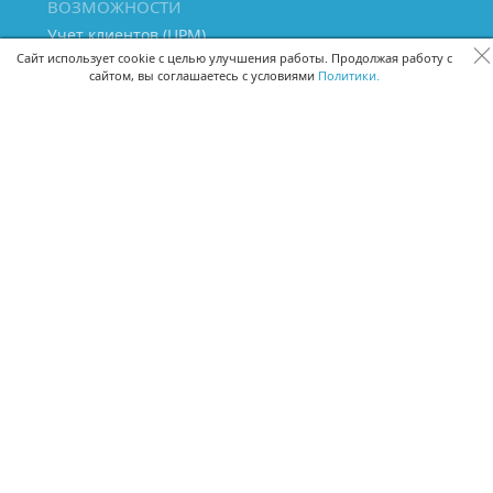
ВОЗМОЖНОСТИ
Учет клиентов (ЦРМ)
Сквозная аналитика бизнеса
Сайт использует cookie с целью улучшения работы. Продолжая работу с
сайтом, вы соглашаетесь с условиями
Политики.
Управление персоналом
Управление проектами
Документооборот
Управление складом и бухгалтерия
ПОМОЩЬ
Частые вопросы
Руководство пользователя
Видео-уроки
Задать вопрос
Поделиться идеей
Защита данных
Удаленный доступ
Карта сайта
ВЕРСИИ ПРОГРАММЫ
Скачать CRM для Windows х64
Скачать CRM для Windows х32