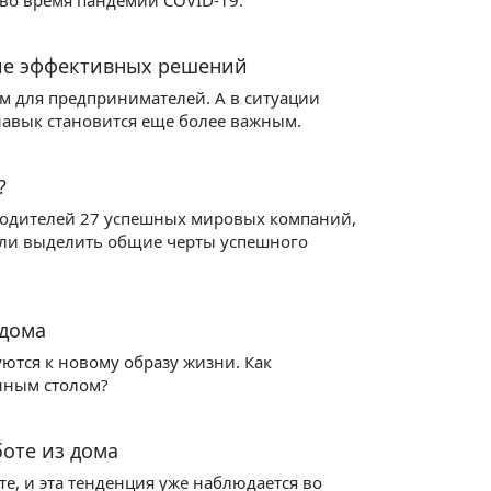
ь во время пандемии COVID-19.
тие эффективных решений
 для предпринимателей. А в ситуации
 навык становится еще более важным.
?
оводителей 27 успешных мировых компаний,
лили выделить общие черты успешного
 дома
ются к новому образу жизни. Как
онным столом?
боте из дома
те, и эта тенденция уже наблюдается во