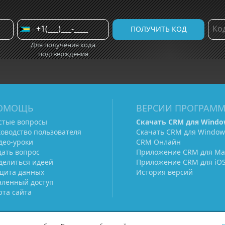
Для получения кода
подтверждения
ОМОЩЬ
ВЕРСИИ ПРОГРАМ
стые вопросы
Скачать CRM для Windo
ководство пользователя
Скачать CRM для Window
део-уроки
CRM Онлайн
дать вопрос
Приложение CRM для Ma
делиться идеей
Приложение CRM для iO
щита данных
История версий
аленный доступ
рта сайта