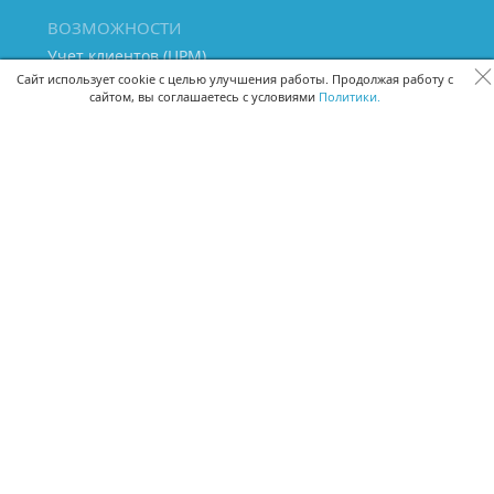
ВОЗМОЖНОСТИ
Учет клиентов (ЦРМ)
Сквозная аналитика бизнеса
Сайт использует cookie с целью улучшения работы. Продолжая работу с
сайтом, вы соглашаетесь с условиями
Политики.
Управление персоналом
Управление проектами
Документооборот
Управление складом и бухгалтерия
ПОМОЩЬ
Частые вопросы
Руководство пользователя
Видео-уроки
Задать вопрос
Поделиться идеей
Защита данных
Удаленный доступ
Карта сайта
ВЕРСИИ ПРОГРАММЫ
Скачать CRM для Windows х64