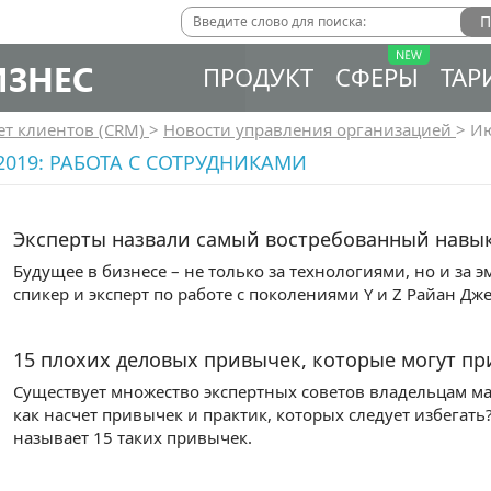
ИЗНЕС
ПРОДУКТ
СФЕРЫ
ТАР
ет клиентов (CRM)
>
Новости управления организацией
>
Ию
019: РАБОТА С СОТРУДНИКАМИ
Эксперты назвали самый востребованный навы
Будущее в бизнесе – не только за технологиями, но и за
спикер и эксперт по работе с поколениями Y и Z Райан Дж
15 плохих деловых привычек, которые могут пр
Существует множество экспертных советов владельцам мал
как насчет привычек и практик, которых следует избегать?
называет 15 таких привычек.