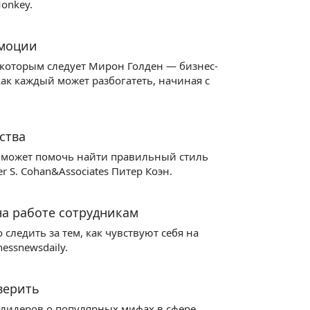
onkey.
эмоции
 которым следует Мирон Голден — бизнес-
как каждый может разбогатеть, начиная с
ства
, может помочь найти правильный стиль
 S. Cohan&Associates Питер Коэн.
а работе сотрудникам
следить за тем, как чувствуют себя на
essnewsdaily.
 верить
с-лидеров о популярных мифах в сфере