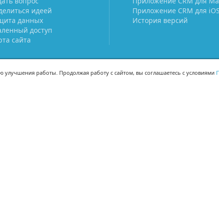
дать вопрос
Приложение CRM для Ma
делиться идеей
Приложение CRM для iO
щита данных
История версий
аленный доступ
рта сайта
ью улучшения работы. Продолжая работу с сайтом, вы соглашаетесь с условиями
П
МЫ В СОЦСЕТЯХ
-02
-02
Поделиться