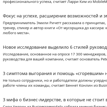
профессионального успеха, считает Ларри Ким из MobileM
Фокус на успехе, расширение возможностей и 
Предприниматель Эмили Ричетт рассказала о принципах,
тренер, спикер и автор книги «От мусорщика до кассира: 
любого места».
Новое исследование выделило 6 стилей руковод
Исследование, основанное на опросе 17 300 менеджеров
руководства для вашей компании, считает основатель Peter
3 симптома выгорания и помощь «сгоревшим» н
Не только сотрудники, но и работодатели должны усердно 
работе члены их команды, считает Беннет Конлин из Busin
3 мифа о бизнес-лидерстве, в которые не стоит
Сири Хедрин из Businessnewsdaily собрала мнения бизне