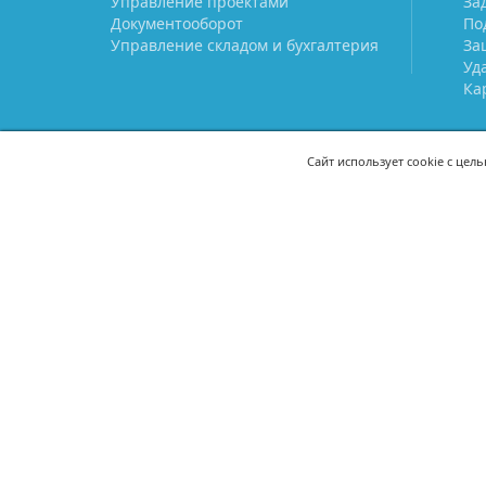
Управление проектами
За
Документооборот
По
Управление складом и бухгалтерия
За
Уд
Ка
Сайт использует cookie с цел
СВЯЖИТЕСЬ С НАМИ
8 (800) 333-21-22
+7 (495) 233-02
8 (499) 110-21-22
+7 (985) 233-02
mail@prostoy.ru
121205, г. Москва, территория
инновационного центра
«Сколково», ул. Нобеля, дом 5,